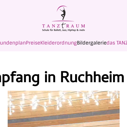
tundenplan
Preise
Kleiderordnung
Bildergalerie
das TAN
mpfang in Ruchheim