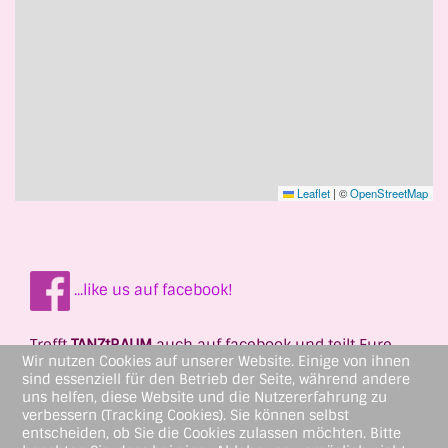
Leaflet
|
©
OpenStreetMap
...like us auf facebook!
Trefft
TANZtRAUM
auch auf facebook und teilt Eure
Wir nutzen Cookies auf unserer Website. Einige von ihnen
tänzerischen Erlebnisse!
sind essenziell für den Betrieb der Seite, während andere
uns helfen, diese Website und die Nutzererfahrung zu
verbessern (Tracking Cookies). Sie können selbst
entscheiden, ob Sie die Cookies zulassen möchten. Bitte