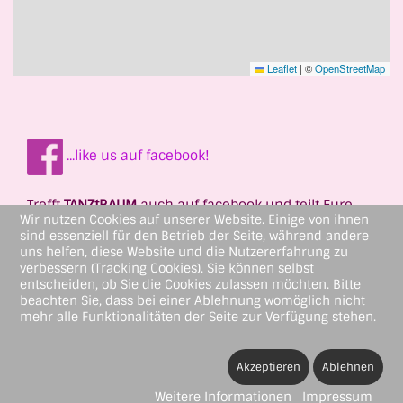
Leaflet
|
©
OpenStreetMap
...like us auf facebook!
Trefft
TANZtRAUM
auch auf facebook und teilt Eure
Wir nutzen Cookies auf unserer Website. Einige von ihnen
tänzerischen Erlebnisse!
sind essenziell für den Betrieb der Seite, während andere
uns helfen, diese Website und die Nutzererfahrung zu
verbessern (Tracking Cookies). Sie können selbst
entscheiden, ob Sie die Cookies zulassen möchten. Bitte
beachten Sie, dass bei einer Ablehnung womöglich nicht
mehr alle Funktionalitäten der Seite zur Verfügung stehen.
Impressum
Datenschutzerklärung
Einverständniserklärung
Akzeptieren
Ablehnen
Weitere Informationen
Impressum