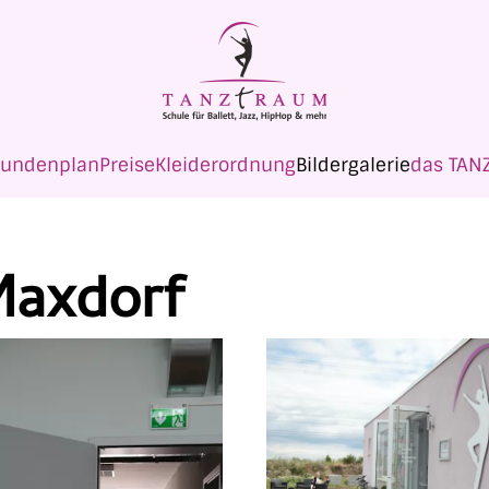
tundenplan
Preise
Kleiderordnung
Bildergalerie
das TAN
Maxdorf