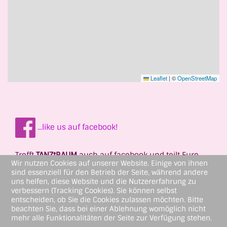
Leaflet
|
©
OpenStreetMap
...like us auf facebook!
Trefft
TANZtRAUM
auch auf facebook und teilt Eure
Wir nutzen Cookies auf unserer Website. Einige von ihnen
tänzerischen Erlebnisse!
sind essenziell für den Betrieb der Seite, während andere
uns helfen, diese Website und die Nutzererfahrung zu
verbessern (Tracking Cookies). Sie können selbst
entscheiden, ob Sie die Cookies zulassen möchten. Bitte
beachten Sie, dass bei einer Ablehnung womöglich nicht
mehr alle Funktionalitäten der Seite zur Verfügung stehen.