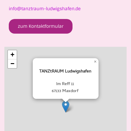
info@tanztraum-ludwigshafen.de
zum Kontaktformular
+
×
−
TANZtRAUM Ludwigshafen
Im Reff 11
67133 Maxdorf