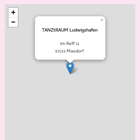
+
×
−
TANZtRAUM Ludwigshafen
Im Reff 11
67133 Maxdorf